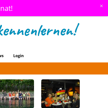
×
nat!
ws
Login
6