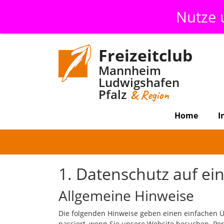
Nutze
Freizeitclub
Mannheim
Ludwigshafen
Pfalz
& Region
Home
I
1. Datenschutz auf ein
Allgemeine Hinweise
Die folgenden Hinweise geben einen einfachen 
passiert, wenn Sie unsere Website besuchen. Pe