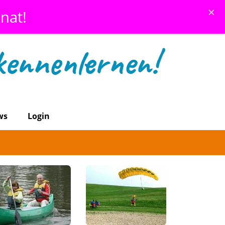
×
nat!
ws
Login