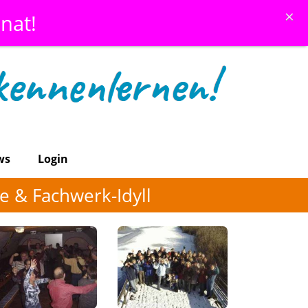
×
nat!
ws
Login
e & Fachwerk-Idyll