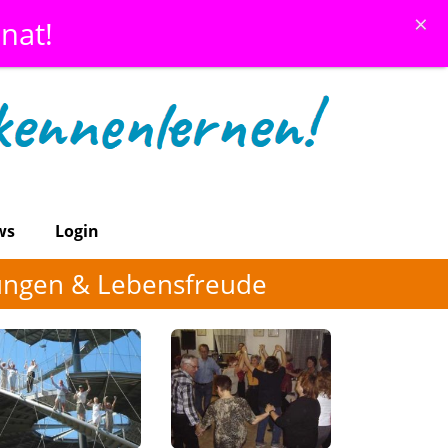
×
nat!
ws
Login
nungen & Lebensfreude