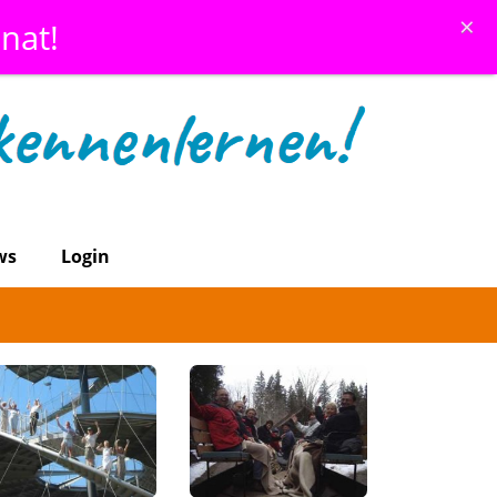
×
nat!
ws
Login